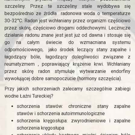
szczeliny. Przez te szczeliny stale wydobywa się
bezpośrednio ze źródła radonowa woda o temperaturze
30-32°C. Radon jest wchłaniany przez organizm częściowo
przez skórę, częściowo drogami oddechowymi. Lecznicze
działanie radonu znane jest jest już od dawna i stosuje się
go na całym świecie do wzmacniana systemu
odpornościowego, jako środek leczący stany zapalne i
łagodzący bóle, łagodzący dolegliwości związane z
reumatyzmem , poprawiający krążenie krwi. Wchłaniany
przez skórę radon stymuluje wytwarzanie endorfiny
wywołującej dobre samopoczucie (hormony szczęścia).
Przy jakich schorzeniach zalecamy szczególnie zabiegi
wodne Łaźni Tureckiej?
schorzenia stawów: chroniczne stany zapalne
stawów i schorzenia autoimmunologiczne
schorzenia kręgosłupa: zwyrodnieniowe i zapalne
schorzenia kręgosłupa