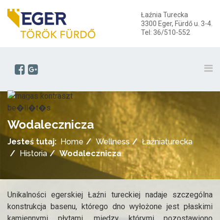
Łaźnia Turecka
3300 Eger, Fürdő u. 3-4.
Tel: 36/510-552
Wodalecznicza
Jesteś tutaj:
Home
Wellness
Łaźniaturecka
Historia
Wodalecznicza
Unikalności egerskiej Łaźni tureckiej nadaje szczególna
konstrukcja basenu, którego dno wyłożone jest płaskimi
kamiennymi płytami, między którymi pozostawiono