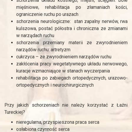
schorzenia układu kostnego, mięśni, ścięgien: bóle
mięśniowe, rehabilitacja po złamaniach kości,
ograniczenie ruchu po urazach
schorzenia neurologiczne: stan zapalny nerwów, rwa
kulszowa, postać półostra i chroniczna ze zmianami
w narządach ruchu
schorzenia przemiany materii ze zwyrodnieniem
narządów ruchu: artretyzm
cukrzyca – ze zwyrodnieniem narządów ruchu
zakłócenia pracy wegetatywnego układu nerwowego,
kuracje wzmacniające w stanach wyczerpania
rehabilitacja po zabiegach ortopedycznych, urazowo-
ortopedycznych i neurochirurgicznych
Przy jakich schorzeniach nie należy korzystać z Łaźni
Tureckiej?
nieregularna, przyspieszona praca serca
osłabiona czynność serca