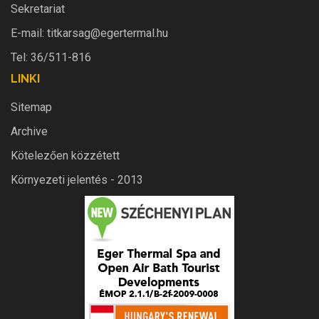
Sekretariat
E-mail:
titkarsag@egertermal.hu
Tel: 36/511-816
LINKI
Sitemap
Archive
Kötelezően közzétett
Környezeti jelentés - 2013