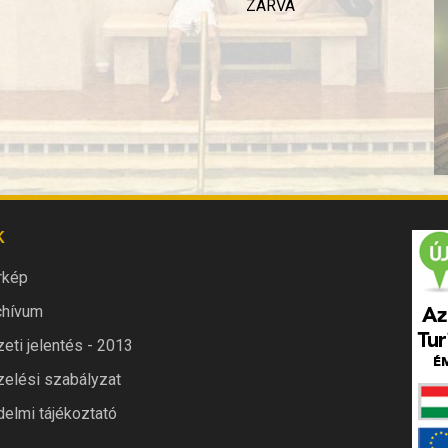
ZÁRVA
K
rkép
chívum
eti jelentés - 2013
elési szabályzat
elmi tájékoztató