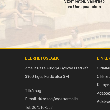
Szombaton, Vasárnap
és Ünnepnapokon
ELÉRHETŐSÉGEK
LINKE
Arnaut Pasa Fürdője Gyógyászati Kft
Oldalté
3300 Eger, Fürdő utca 3-4.
Cikk ar
Környez
Titkárság
Adatkez
E-mail:
titkarsag@egertermal.hu
Adatvéd
Tel: 36/510-553