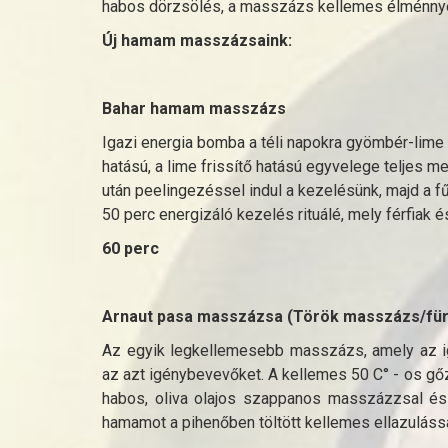
habos dörzsölés, a masszázs kellemes élménnye
Új hamam masszázsaink:
Bahar hamam masszázs
Igazi energia bomba a téli napokra gyömbér-li
hatású, a lime frissítő hatású egyvelege teljes m
után peelingezéssel indul a kezelésünk, majd a 
50 perc energizáló kezelés rituálé, mely férfiak é
60 perc
Arnaut pasa masszázsa (Török masszázs/fü
Az egyik legkellemesebb masszázs, amely az iga
az azt igénybevevőket. A kellemes 50 C° - os gő
habos, oliva olajos szappanos masszázzsal és 
hamamot a pihenőben töltött kellemes ellazuláss