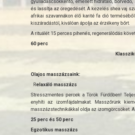
gyulladáscsökkentő, emellett hidratáló, bőrvédő,
és lassítja az öregedését. A kezelés shea vaj s
afrikai szavannákon élő karité fa dió termésébő
kiszáradástól, kiválóan ápolja az érzékeny bőrt.
A rituálét 15 perces pihenés, regenerálódás köve
60 perc
Klasszi
Olajos masszázsaink:
R
elaxáló masszázs
Stresszmentes percek a Török Fürdőben! Teljes 
enyhíti az izomfájdalmakat. Masszőrünk kieme
masszázstechnikákkal oldja az izomgörcsöket. A le
25 perc és 50 perc
Egzotikus masszázs