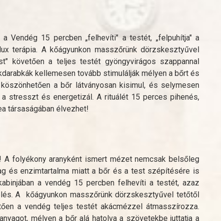
Vendég 15 percben „felhevíti" a testét, „felpuhítja" a
elux terápia. A kőágyunkon masszőrünk dörzskesztyűvel
lást" követően a teljes testét gyöngyvirágos szappannal
arabkák kellemesen tovább stimulálják mélyen a bőrt és
 köszönhetően a bőr látványosan kisimul, és selymesen
 a stresszt és energetizál. A rituálét 15 perces pihenés,
ea társaságában élvezhet!
! A folyékony aranyként ismert mézet nemcsak belsőleg
g és enzimtartalma miatt a bőr és a test szépítésére is
binjában a vendég 15 percben felhevíti a testét, azaz
ezelés. A kőágyunkon masszőrünk dörzskesztyűvel tetőtől
vetően a vendég teljes testét akácmézzel átmasszírozza.
agot, mélyen a bőr alá hatolva a szövetekbe juttatja a