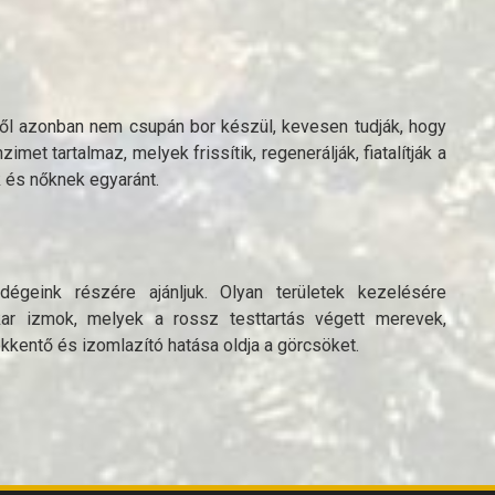
ől azonban nem csupán bor készül, kevesen tudják, hogy
imet tartalmaz, melyek frissítik, regenerálják, fiatalítják a
k és nőknek egyaránt.
geink részére ajánljuk. Olyan területek kezelésére
 akar izmok, melyek a rossz testtartás végett merevek,
kentő és izomlazító hatása oldja a görcsöket.