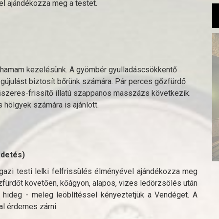
l ajándékozza meg a testet.
me hamam kezelésünk. A gyömbér gyulladáscsökkentő
egújulást biztosít bőrünk számára. Pár perces gőzfürdő
fűszeres-frissítő illatú szappanos masszázs következik.
s hölgyek számára is ajánlott.
rdetés)
zi testi lelki felfrissülés élményével ajándékozza meg
zfürdőt követően, kőágyon, alapos, vizes ledörzsölés után
hideg - meleg leöblítéssel kényeztetjük a Vendéget. A
al érdemes zárni.