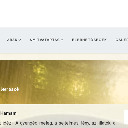
ÁRAK
NYITVATARTÁS
ELÉRHETŐSÉGEK
GALÉR
leírások
Hamam
 idézi. A gyengéd meleg, a sejtelmes fény, az illatok, a