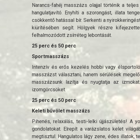
Narancs-fahéj masszázs olajjal történik a telje
hangulatjavító. Enyhíti a szorongást, illata teng
csökkentő hatással bír. Serkenti a nyirokkering
kiürítésében segít. Hölgyek részre kifejezette
felhalmozódott zsírréteg lebontását.
25 perc és 50 perc
Sportmasszázs
Intenzív és erős kezelés hobbi vagy élsporto
masszázst választani, hanem sérülések megelőzés
masszázsunk lazítja és nyugtatja az izmokat
izomgörcsöket.
25 perc és 50 perc
Keleti bűvölet masszázs
Pihenés, relaxálás, testi-lelki újjászületés! A yo
gondolatokat. Elrepít a varázslatos kelet vilá
megtisztul. Hangulatos lágy zene, édes illatok, t