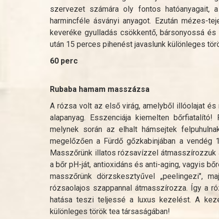
szervezet számára oly fontos hatóanyagait, 
harmincféle ásványi anyagot. Ezután mézes-tej
keveréke gyulladás csökkentő, bársonyossá és 
után 15 perces pihenést javaslunk különleges tör
60 perc
Rubaba hamam masszázsa
A rózsa volt az első virág, amelyből illóolajat 
alapanyag. Esszenciája kiemelten bőrfiatalí
melynek során az elhalt hámsejtek felpuhulnak
megelőzően a Fürdő gőzkabinjában a vendég 15 pe
Masszőrünk illatos rózsavízzel átmasszírozzuk a
a bőr pH-ját, antioxidáns és anti-aging, vagyis b
masszőrünk dörzskesztyűvel „peelingezi", ma
rózsaolajos szappannal átmasszírozza. Így a róz
hatása teszi teljessé a luxus kezelést. A ke
különleges török tea társaságában!