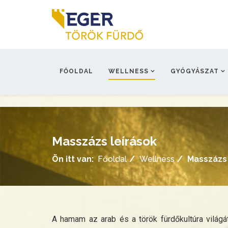
FŐOLDAL
WELLNESS
GYÓGYÁSZAT
Masszázs leírások
Ön itt van:
Főoldal
Wellness
Masszázs 
A hamam az arab és a török fürdőkultúra világát