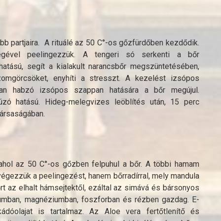
bb partjaira. A rituálé az 50 C°-os gőzfürdőben kezdődik.
tségével peelingezzük. A tengeri só serkenti a bőr
hatású, segít a kialakult narancsbőr megszüntetésében,
izomgörcsöket, enyhíti a stresszt. A kezelést izsópos
gyan habzó izsópos szappan hatására a bőr megújul.
úzó hatású. Hideg-melegvizes leöblítés után, 15 perc
társaságában.
hol az 50 C°-os gőzben felpuhul a bőr. A többi hamam
gezzük a peelingezést, hanem bőrradírral, mely mandula
rt az elhalt hámsejtektől, ezáltal az simává és bársonyos
iumban, magnéziumban, foszforban és rézben gazdag. E-
ádóolajat is tartalmaz. Az Aloe vera fertőtlenítő és