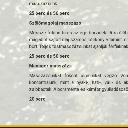
masszázsunk.
25 perc és 50 perc
Szőlőmagolaj masszázs
Messze földön híres az egri borvidék! A szőlőb
magjából sajtolt olaj számos jótékony vitamint, enz
bőrt. Teljes testmasszázsunkat ajánljuk férfiakna
25 perc és 50 perc
Manager masszázs
Masszázsunkat főként ülőmunkát végző Vendé
koncentrálunk, mint a nyaki-, háti-, váll- és
zsibbadtak. A borsmente és kámfor gyulladáscsök
20 perc