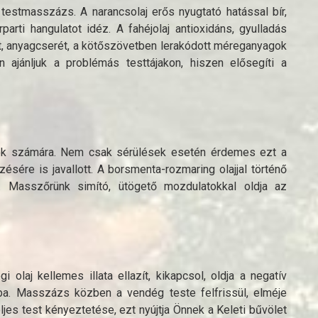
s testmasszázs. A narancsolaj erős nyugtató hatással bír,
erparti hangulatot idéz. A fahéjolaj antioxidáns, gyulladás
ést, anyagcserét, a kötőszövetben lerakódott méreganyagok
n ajánljuk a problémás testtájakon, hiszen elősegíti a
lók számára. Nem csak sérülések esetén érdemes ezt a
ére is javallott. A borsmenta-rozmaring olajjal történő
. Masszőrünk simító, ütögető mozdulatokkal oldja az
gi olaj kellemes illata ellazít, kikapcsol, oldja a negatív
gába. Masszázs közben a vendég teste felfrissül, elméje
eljes test kényeztetése, ezt nyújtja Önnek a Keleti bűvölet