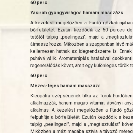
60 perc
Yasirah gyöngyvirágos hamam masszázs
A kezelést megelőzően a Fürdő gőzkabinjában a 
bőrfelületét. Ezután kezdődik az 50 perces d
tetőtől talpig „peelingezi", majd a „megtisztu
átmasszírozza. Miközben a szappanban lévő mákd
kellemesen hatnak az idegrendszerre is. Ennek
puhává válik. Aromaterápiás hatásával csökkenti
regenerálódás követ, amit egy különleges török t
60 perc
Mézes-tejes hamam masszázs
Kleopátra szépségének titka az Török Fürdőben
alkalmazzák, hanem magas vitamin, ásványi anya
alkalmas. A kezelést megelőzően a Fürdő gőzka
felpuhítja a bőrfelületét. Ezután kezdődik a k
talpig „peelingezi", majd a „megtisztulást" kö
Miközben a méz magába szívja a távozó méregany