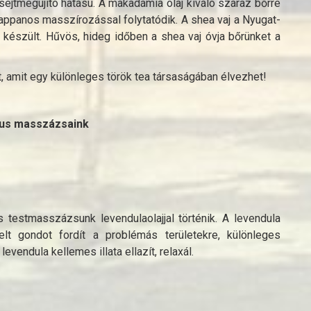
 sejtmegújító hatású. A makadámia olaj kiváló száraz bőrre
zappanos masszírozással folytatódik. A shea vaj a Nyugat-
l készült. Hűvös, hideg időben a shea vaj óvja bőrünket a
t, amit egy különleges török tea társaságában élvezhet!
kus masszázsaink
testmasszázsunk levendulaolajjal történik. A levendula
lt gondot fordít a problémás területekre, különleges
vendula kellemes illata ellazít, relaxál.