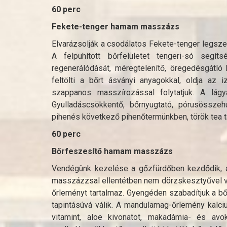
60 perc
Fekete-tenger hamam masszázs
Elvarázsolják a csodálatos Fekete-tenger legsze
A felpuhított bőrfelületet tengeri-só segí
regenerálódását, méregtelenítő, öregedésgátló 
feltölti a bőrt ásványi anyagokkal, oldja az 
szappanos masszírozással folytatjuk. A lá
Gyulladáscsökkentő, bőrnyugtató, pórusösszeh
pihenés következő pihenőtermünkben, török tea 
60 perc
Bőrfeszesítő hamam masszázs
Vendégünk kezelése a gőzfürdőben kezdődik, a
masszázzsal ellentétben nem dörzskesztyűvel vé
őrleményt tartalmaz. Gyengéden szabadítjuk a bő
tapintásúvá válik. A mandulamag-őrlemény kalc
vitamint, aloe kivonatot, makadámia- és avok