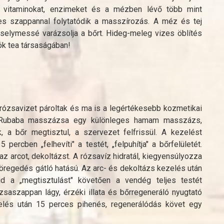
a vitaminokat, enzimeket és a mézben lévő több mint
es szappannal folytatódik a masszírozás. A méz és tej
selymessé varázsolja a bőrt. Hideg-meleg vizes öblítés
ök tea társaságában!
és rózsavizet pároltak és ma is a legértékesebb kozmetikai
tó! Rubaba masszázsa egy különleges hamam masszázs,
, a bőr megtisztul, a szervezet felfrissül. A kezelést
rcben „felhevíti" a testét, „felpuhítja" a bőrfelületét.
z arcot, dekoltázst. A rózsavíz hidratál, kiegyensúlyozza
őröregedés gátló hatású. Az arc- és dekoltázs kezelés után
jd a „megtisztulást" követően a vendég teljes testét
saszappan lágy, érzéki illata és bőrregeneráló nyugtató
zelés után 15 perces pihenés, regenerálódás követ egy