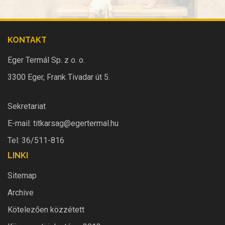
KONTAKT
Eger Termál Sp. z o. o.
3300 Eger, Frank Tivadar út 5.
Sekretariat
E-mail:
titkarsag@egertermal.hu
Tel: 36/511-816
LINKI
Sitemap
Archive
Kötelezően közzétett