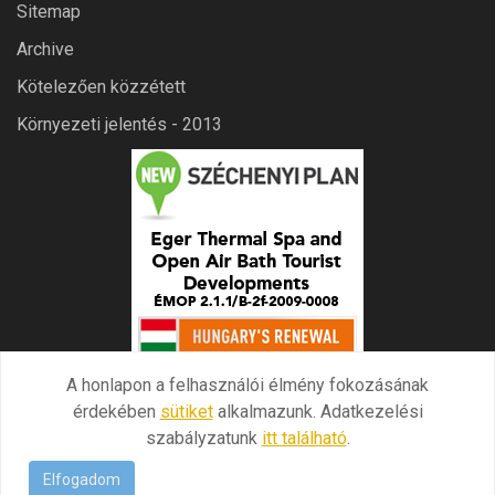
Sitemap
Archive
Kötelezően közzétett
Környezeti jelentés - 2013
A honlapon a felhasználói élmény fokozásának
érdekében
sütiket
alkalmazunk. Adatkezelési
szabályzatunk
itt található
.
Elfogadom
egertermal.hu All Rights Reserved. Designed By
One Online